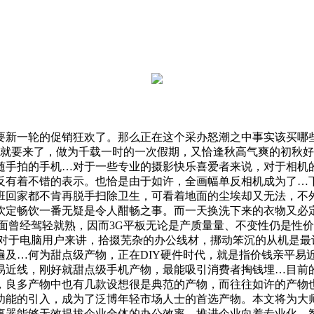
新一轮的促销狂欢了。那么正在这个采办怒潮之中事实该买哪些
假就要来了，做为千载一时的一次假期，又恰逢秋高气爽的初秋
随手拍的手机…对于一些专业的摄影快乐喜爱者来说，对于相机
反有着不错的表示。也恰是由于如许，全画幅单反相机成为了…
班回家都不肯再脱手扫除卫生，可看着地面的尘埃却又无法，不
饮定畅饮一番无疑是令人酣畅之事。而一天换洗下来的衣物又必
面曾经驾轻就熟，因而3G平板无论是产质量量、不变性仍是性
…对于电脑用户来讲，拾掇芜杂的办公线材，挪动笨沉的从机是最
遍及…何为甜点级产物，正在DIY硬件时代，就是指价钱亲平易
平易近线，刚好就甜点级手机产物，最能吸引消费者掏钱埋…目
，良多产物中也有几款设想很是典范的产物，而往往如许的产物
功能的引入，成为了泛博年轻市场人士的首选产物。本文将为大
事器能够无效提拔企业全体的办公效率，推进企业向着专业化、