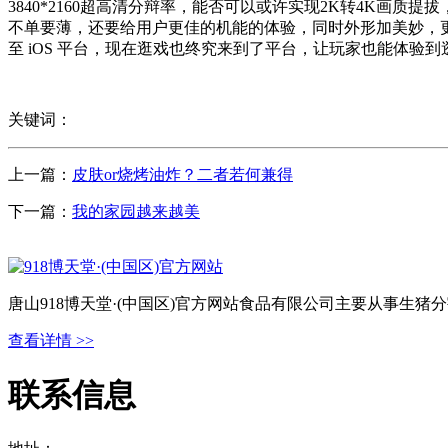
3840*2160超高清分辩率，能否可以或许实现2K转4K
不单要薄，还要给用户更佳的机能的体验，同时外形加美妙，更
至 iOS 平台，现在逛戏也终究来到了平台，让玩家也能体验
关键词：
上一篇：
皮肤or烧烤油炸？二者若何兼得
下一篇：
我的家园越来越美
唐山918博天堂·(中国区)官方网站食品有限公司主要从事生
查看详情 >>
联系信息