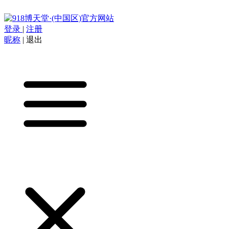
登录
|
注册
昵称
|
退出