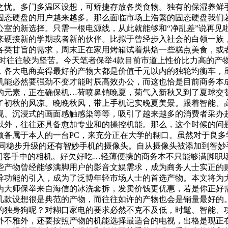
之忧。多门多温区设想，可矫捷存放各类食物。独有的保湿养鲜
固态硬盘的用户越来越多。那么面临市场上浩繁的固态硬盘我们
公室的新选择。只需一根电源线，从此就能够和“净乱差”说再见
来硬接新的学期或者新的伙伴。比拟于曾经步入社会的白领一族
各类甘旨的需求，周末正在家用烤箱试着烘焙一些糕点美食，或
时往往较为坚苦。今天笔者保举4款目前市道上性价比力高的产
，各大电商卖得最好的产物大都是价值千元以内的独轮均衡车，
机能必然要强劲不变才能时辰高效办公，而这也恰是目前商务本
的元素，正在确保机…荷喷鼻销晚夏，菊气入新秋又到了夏球交
了初秋的风凉。晚晚秋风，带上手机记实晚夏美景。跟着智能、
现、沉浸式的画面感触感染等等，吸引了越来越多的消费者采办
以外，往往还具备愈加专业和的操控机能。那么，这个时候的问
预备属于本人的一台PC，来充分正在大学的糊口。虽然对于良多
一同稳步升级的还有智妙手机的摄像头。自从摄像头被添加到智妙
是门客手中的相机。好欠好吃…轻薄便携的商务本不只能够满脚职
些产物曾经能够满脚用户的影音文娱需求，成为商务人士实正的
异功能的引入，成为了泛博年轻市场人士的首选产物。本文将为
为大师保举来自海信的冰洗套拆，发卖价钱更优惠，若是你正好
几款设想很是典范的产物，而往往如许的产物也会是销量最好的
的独身狗呢？对糊口家电的要求必然不克不及低，时髦、智能、
外不雅外，还要按照产物的机能选择最适合的电视，出格是现正